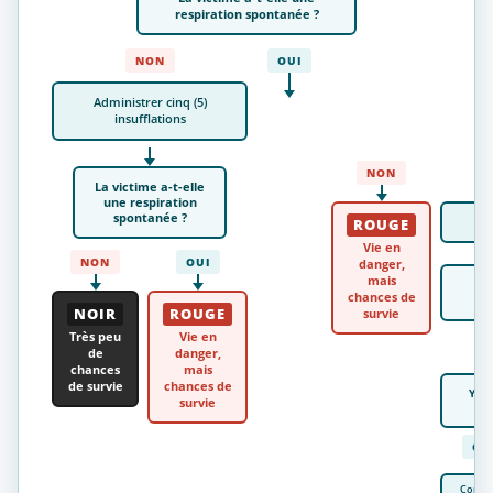
respiration spontanée ?
NON
OUI
Administrer cinq (5)
insufflations
NON
La victime a-t-elle
une respiration
spontanée ?
ROUGE
Vie en
NON
OUI
danger,
mais
chances de
NOIR
ROUGE
survie
Très peu
Vie en
de
danger,
chances
mais
de survie
chances de
Y a-
survie
OU
Contrô