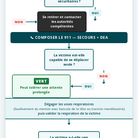
sécuritaires ?
OUI
Se retirer et contacter
les autorités
NON
compétentes
📞 COMPOSER LE 911 — SECOURS + DEA
La victime est-elle
capable de se déplacer
seule ?
NON
VERT
OUI
Peut tolérer une attente
prolongée
Dégager les voies respiratoires
(Soulèvement du menton avec bascule de la tête ou traction mandibulaire)
puis valider la respiration de la victime
La victime a-t-elle une