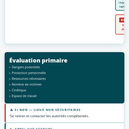
l'hémor
rapide
ROU
Vie 
dang
Évaluation primaire
Dangers potentiels
Protection personnelle
Ressources nécessaires
Nombre de victimes
Cinétique
Espace de travail
⚠ SI NON — LIEUX NON SÉCURITAIRES
Se retirer et contacter les autorités compétentes.